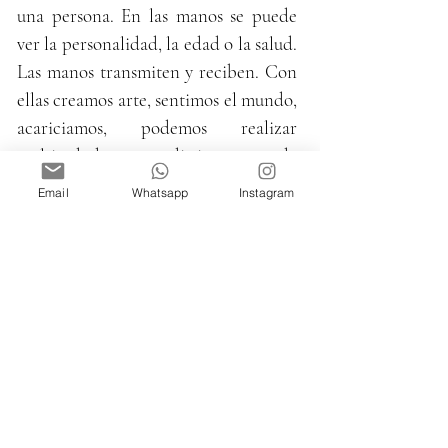
una persona. En las manos se puede
ver la personalidad, la edad o la salud.
Las manos transmiten y reciben. Con
ellas creamos arte, sentimos el mundo,
acariciamos, podemos realizar
multitud de gestos distintos, y cada
uno ellos genera una emoción o da un
Email
Whatsapp
Instagram
tipo determinado de información. Y
lo principal, las manos albergan uno
de los sentidos más importantes: el
tacto.
Ahora imaginad que hago esta misma
presentación a un invidente, “Hola, a
través de estas fotos os presento a mi
familia”. El invidente tiene dos